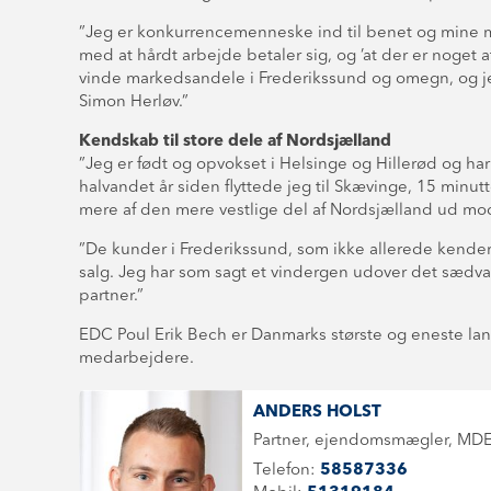
”Jeg er konkurrencemenneske ind til benet og mine m
med at hårdt arbejde betaler sig, og ’at der er noget a
vinde markedsandele i Frederikssund og omegn, og je
Simon Herløv.”
Kendskab til store dele af Nordsjælland
”Jeg er født og opvokset i Helsinge og Hillerød og har 
halvandet år siden flyttede jeg til Skævinge, 15 minu
mere af den mere vestlige del af Nordsjælland ud mod 
”De kunder i Frederikssund, som ikke allerede kende
salg. Jeg har som sagt et vindergen udover det sædvan
partner.”
EDC Poul Erik Bech er Danmarks største og eneste l
medarbejdere.
ANDERS HOLST
Partner, ejendomsmægler, MD
Telefon:
58587336