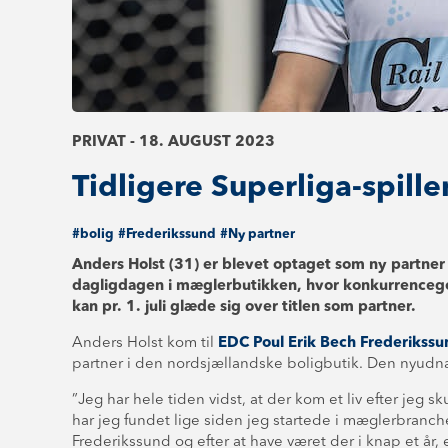
PRIVAT - 18. AUGUST 2023
Tidligere Superliga-spill
#bolig
#Frederikssund
#Ny partner
Anders Holst (31) er blevet optaget som ny partner i
dagligdagen i mæglerbutikken, hvor konkurrencegen
kan pr. 1. juli glæde sig over titlen som partner.
Anders Holst kom til
EDC Poul Erik Bech Frederikssu
partner i den nordsjællandske boligbutik. Den nyudnæ
”Jeg har hele tiden vidst, at der kom et liv efter jeg 
har jeg fundet lige siden jeg startede i mæglerbranche
Frederikssund og efter at have været der i knap et år, e