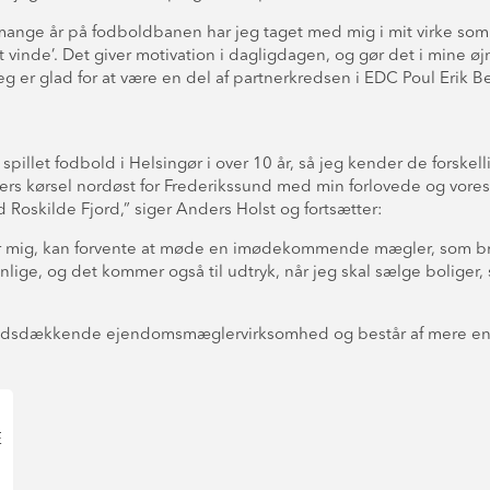
ange år på fodboldbanen har jeg taget med mig i mit virke so
t vinde’. Det giver motivation i dagligdagen, og gør det i mine øj
g er glad for at være en del af partnerkredsen i EDC Poul Erik
spillet fodbold i Helsingør i over 10 år, så jeg kender de forske
tters kørsel nordøst for Frederikssund med min forlovede og vor
Roskilde Fjord,” siger Anders Holst og fortsætter:
r mig, kan forvente at møde en imødekommende mægler, som bræ
lige, og det kommer også til udtryk, når jeg skal sælge boliger, 
andsdækkende ejendomsmæglervirksomhed og består af mere end 
E