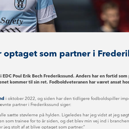
er optaget som partner i Freder
 EDC Poul Erik Bech Frederikssund. Anders har en fortid som pr
et kommer til sin ret. Fodboldveteranen har været ansat hos 
nd
i oktober 2022, og siden har den tidligere fodboldspiller imp
vnte partner i Frederikssund siger:
skulle sætte støvlerne på hylden. Ligeledes har jeg vidst at jeg s
n som trainee for to år siden, og det blev min vej ind i branchen
r jeg stolt af at blive optaget som partner.”