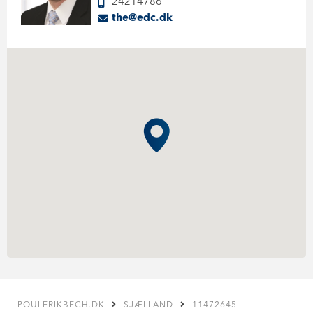
24214786
the@edc.dk
POULERIKBECH.DK
SJÆLLAND
11472645