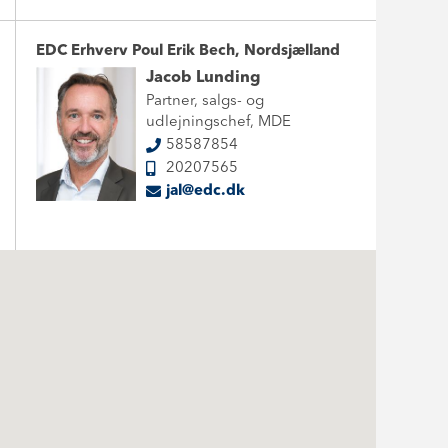
EDC Erhverv Poul Erik Bech, Nordsjælland
Jacob Lunding
Partner, salgs- og
udlejningschef, MDE
58587854
20207565
jal@edc.dk