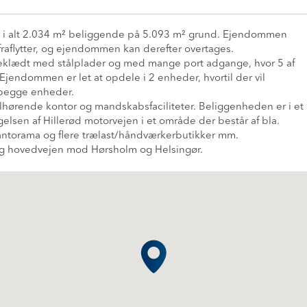
å i alt 2.034 m² beliggende på 5.093 m² grund. Ejendommen
 fraflytter, og ejendommen kan derefter overtages.
beklædt med stålplader og med mange port adgange, hvor 5 af
 Ejendommen er let at opdele i 2 enheder, hvortil der vil
il begge enheder.
lhørende kontor og mandskabsfaciliteter. Beliggenheden er i et
gelsen af Hillerød motorvejen i et område der består af bla.
lantorama og flere trælast/håndværkerbutikker mm.
og hovedvejen mod Hørsholm og Helsingør.