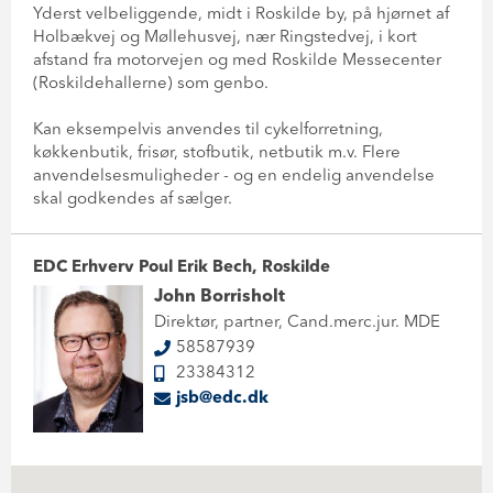
Yderst velbeliggende, midt i Roskilde by, på hjørnet af
Holbækvej og Møllehusvej, nær Ringstedvej, i kort
afstand fra motorvejen og med Roskilde Messecenter
(Roskildehallerne) som genbo.
Kan eksempelvis anvendes til cykelforretning,
køkkenbutik, frisør, stofbutik, netbutik m.v. Flere
anvendelsesmuligheder - og en endelig anvendelse
skal godkendes af sælger.
EDC Erhverv Poul Erik Bech, Roskilde
John Borrisholt
Direktør, partner, Cand.merc.jur. MDE
58587939
23384312
jsb@edc.dk