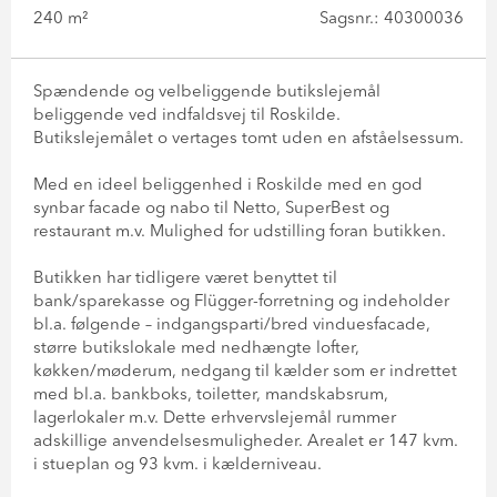
240 m²
Sagsnr.: 40300036
Spændende og velbeliggende butikslejemål
beliggende ved indfaldsvej til Roskilde.
Butikslejemålet o vertages tomt uden en afståelsessum.
Med en ideel beliggenhed i Roskilde med en god
synbar facade og nabo til Netto, SuperBest og
restaurant m.v. Mulighed for udstilling foran butikken.
Butikken har tidligere været benyttet til
bank/sparekasse og Flügger-forretning og indeholder
bl.a. følgende – indgangsparti/bred vinduesfacade,
større butikslokale med nedhængte lofter,
køkken/møderum, nedgang til kælder som er indrettet
med bl.a. bankboks, toiletter, mandskabsrum,
lagerlokaler m.v. Dette erhvervslejemål rummer
adskillige anvendelsesmuligheder. Arealet er 147 kvm.
i stueplan og 93 kvm. i kælderniveau.