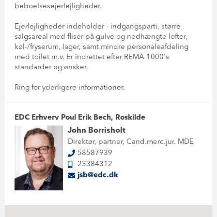
beboelsesejerlejligheder.
Ejerlejligheder indeholder - indgangsparti, større
salgsareal med fliser på gulve og nedhængte lofter,
køl-/fryserum, lager, samt mindre personaleafdeling
med toilet m.v. Er indrettet efter REMA 1000's
standarder og ønsker.
Ring for yderligere informationer.
EDC Erhverv Poul Erik Bech, Roskilde
John Borrisholt
Direktør, partner, Cand.merc.jur. MDE
58587939
23384312
jsb@edc.dk