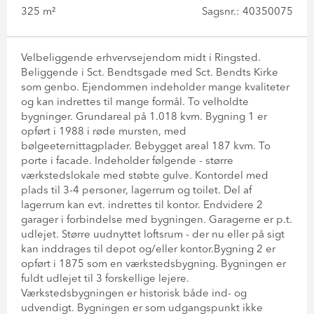
325 m²
Sagsnr.: 40350075
Velbeliggende erhvervsejendom midt i Ringsted.
Beliggende i Sct. Bendtsgade med Sct. Bendts Kirke
som genbo. Ejendommen indeholder mange kvaliteter
og kan indrettes til mange formål. To velholdte
bygninger. Grundareal på 1.018 kvm. Bygning 1 er
opført i 1988 i røde mursten, med
bølgeeternittagplader. Bebygget areal 187 kvm. To
porte i facade. Indeholder følgende - større
værkstedslokale med støbte gulve. Kontordel med
plads til 3-4 personer, lagerrum og toilet. Del af
lagerrum kan evt. indrettes til kontor. Endvidere 2
garager i forbindelse med bygningen. Garagerne er p.t.
udlejet. Større uudnyttet loftsrum - der nu eller på sigt
kan inddrages til depot og/eller kontor.Bygning 2 er
opført i 1875 som en værkstedsbygning. Bygningen er
fuldt udlejet til 3 forskellige lejere.
Værkstedsbygningen er historisk både ind- og
udvendigt. Bygningen er som udgangspunkt ikke