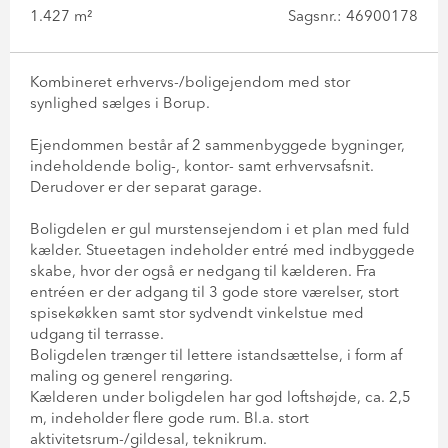
1.427 m²
Sagsnr.: 46900178
Kombineret erhvervs-/boligejendom med stor
synlighed sælges i Borup.
Ejendommen består af 2 sammenbyggede bygninger,
indeholdende bolig-, kontor- samt erhvervsafsnit.
Derudover er der separat garage.
Boligdelen er gul murstensejendom i et plan med fuld
kælder. Stueetagen indeholder entré med indbyggede
skabe, hvor der også er nedgang til kælderen. Fra
entréen er der adgang til 3 gode store værelser, stort
spisekøkken samt stor sydvendt vinkelstue med
udgang til terrasse.
Boligdelen trænger til lettere istandsættelse, i form af
maling og generel rengøring.
Kælderen under boligdelen har god loftshøjde, ca. 2,5
m, indeholder flere gode rum. Bl.a. stort
aktivitetsrum-/gildesal, teknikrum.