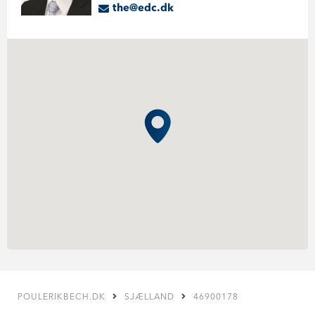
the@edc.dk
POULERIKBECH.DK
SJÆLLAND
46900178