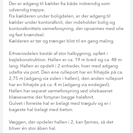
Der er adgang til kælder fra både indvendig som
udvendig trappe.
Fra kælderen under boligdelen, er der adgang til
kælder under kontorafsnit, der indeholder bolig og
kontorafsnittets varmeforsyning, der opvarmes med olie
og fast brændsel.
Kælderen er tør og trænger blot til en gang maling.
Erhvervsdelen består af stor halbygning, opført i
bøjlekonstruktion. Hallen er ca. 19 m bred og ca. 48 m
lang. Hallen er opdelt i 2 enheder, hver med adgang
udefra via port. Den ene rulleport har en frihøjde på ca.
2,75 m (adgang via siden i hallen), den anden rulleport
har en frihøjde på ca. 4 m (adgang via endegavl).
Hallen har separat varmeforsyning ved oliebaseret
blæsevarme der forsyner begge halafsnit.
Gulvet i forreste hal er belagt med trægulv og er i
bageste hal belagt med beton.
Væggen, der opdeler hallen i 2, kan fjernes, så det
bliver én stor åben hal.