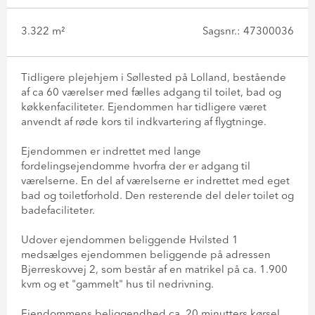
3.322 m²
Sagsnr.: 47300036
Tidligere plejehjem i Søllested på Lolland, bestående
af ca 60 værelser med fælles adgang til toilet, bad og
køkkenfaciliteter. Ejendommen har tidligere været
anvendt af røde kors til indkvartering af flygtninge.
Ejendommen er indrettet med lange
fordelingsejendomme hvorfra der er adgang til
værelserne. En del af værelserne er indrettet med eget
bad og toiletforhold. Den resterende del deler toilet og
badefaciliteter.
Udover ejendommen beliggende Hvilsted 1
medsælges ejendommen beliggende på adressen
Bjerreskovvej 2, som består af en matrikel på ca. 1.900
kvm og et "gammelt" hus til nedrivning.
Ejendommens beliggendhed ca. 20 minutters kørsel