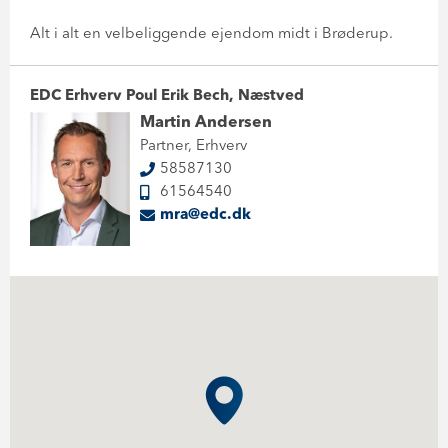
Alt i alt en velbeliggende ejendom midt i Brøderup.
EDC Erhverv Poul Erik Bech, Næstved
Martin Andersen
Partner, Erhverv
58587130
61564540
mra@edc.dk