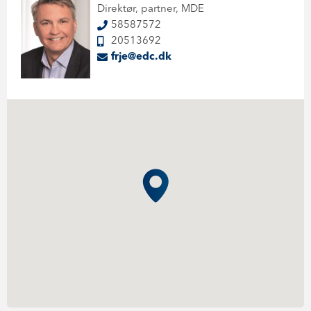
Direktør, partner, MDE
58587572
20513692
frje@edc.dk