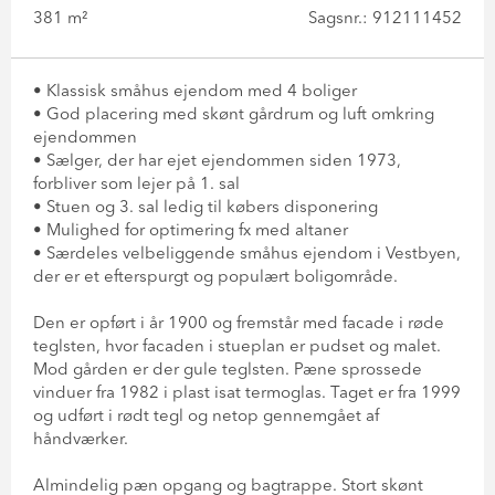
381 m²
Sagsnr.: 912111452
• Klassisk småhus ejendom med 4 boliger
• God placering med skønt gårdrum og luft omkring
ejendommen
• Sælger, der har ejet ejendommen siden 1973,
forbliver som lejer på 1. sal
• Stuen og 3. sal ledig til købers disponering
• Mulighed for optimering fx med altaner
• Særdeles velbeliggende småhus ejendom i Vestbyen,
der er et efterspurgt og populært boligområde.
Den er opført i år 1900 og fremstår med facade i røde
teglsten, hvor facaden i stueplan er pudset og malet.
Mod gården er der gule teglsten. Pæne sprossede
vinduer fra 1982 i plast isat termoglas. Taget er fra 1999
og udført i rødt tegl og netop gennemgået af
håndværker.
Almindelig pæn opgang og bagtrappe. Stort skønt