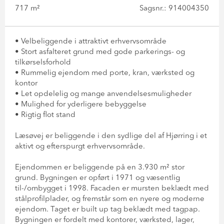
717 m²
Sagsnr.: 914004350
• Velbeliggende i attraktivt erhvervsområde
• Stort asfalteret grund med gode parkerings- og
tilkørselsforhold
• Rummelig ejendom med porte, kran, værksted og
kontor
• Let opdelelig og mange anvendelsesmuligheder
• Mulighed for yderligere bebyggelse
• Rigtig flot stand
Læsøvej er beliggende i den sydlige del af Hjørring i et
aktivt og efterspurgt erhvervsområde.
Ejendommen er beliggende på en 3.930 m² stor
grund. Bygningen er opført i 1971 og væsentlig
til-/ombygget i 1998. Facaden er mursten beklædt med
stålprofilplader, og fremstår som en nyere og moderne
ejendom. Taget er built up tag beklædt med tagpap.
Bygningen er fordelt med kontorer, værksted, lager,