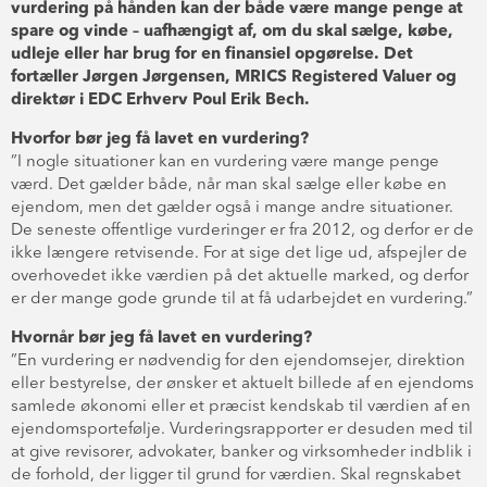
vurdering på hånden kan der både være mange penge at
spare og vinde – uafhængigt af, om du skal sælge, købe,
udleje eller har brug for en finansiel opgørelse. Det
fortæller Jørgen Jørgensen, MRICS Registered Valuer og
direktør i EDC Erhverv Poul Erik Bech.
Hvorfor bør jeg få lavet en vurdering?
”I nogle situationer kan en vurdering være mange penge
værd. Det gælder både, når man skal sælge eller købe en
ejendom, men det gælder også i mange andre situationer.
De seneste offentlige vurderinger er fra 2012, og derfor er de
ikke længere retvisende. For at sige det lige ud, afspejler de
overhovedet ikke værdien på det aktuelle marked, og derfor
er der mange gode grunde til at få udarbejdet en vurdering.”
Hvornår bør jeg få lavet en vurdering?
”En vurdering er nødvendig for den ejendomsejer, direktion
eller bestyrelse, der ønsker et aktuelt billede af en ejendoms
samlede økonomi eller et præcist kendskab til værdien af en
ejendomsportefølje. Vurderingsrapporter er desuden med til
at give revisorer, advokater, banker og virksomheder indblik i
de forhold, der ligger til grund for værdien. Skal regnskabet