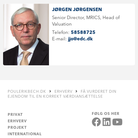
JØRGEN JØRGENSEN
Senior Director, MRICS, Head of
Valuation
Telefon:
58588725
E-mail:
jjo@edc.dk
POULERIKBECH.DK
ERHVERV
FÅ VURDERET DIN
EJENDOM TIL EN KORREKT VÆRDIANSÆTTELSE
FØLG OS HER
PRIVAT
ERHVERV
PROJEKT
INTERNATIONAL