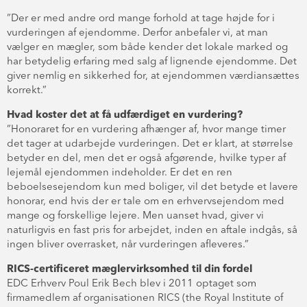
”Der er med andre ord mange forhold at tage højde for i
vurderingen af ejendomme. Derfor anbefaler vi, at man
vælger en mægler, som både kender det lokale marked og
har betydelig erfaring med salg af lignende ejendomme. Det
giver nemlig en sikkerhed for, at ejendommen værdiansættes
korrekt.”
Hvad koster det at få udfærdiget en vurdering?
”Honoraret for en vurdering afhænger af, hvor mange timer
det tager at udarbejde vurderingen. Det er klart, at størrelse
betyder en del, men det er også afgørende, hvilke typer af
lejemål ejendommen indeholder. Er det en ren
beboelsesejendom kun med boliger, vil det betyde et lavere
honorar, end hvis der er tale om en erhvervsejendom med
mange og forskellige lejere. Men uanset hvad, giver vi
naturligvis en fast pris for arbejdet, inden en aftale indgås, så
ingen bliver overrasket, når vurderingen afleveres.”
RICS-certificeret mæglervirksomhed til din fordel
EDC Erhverv Poul Erik Bech blev i 2011 optaget som
firmamedlem af organisationen RICS (the Royal Institute of