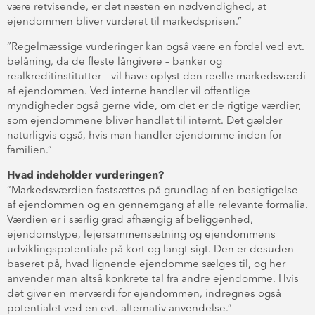
være retvisende, er det næsten en nødvendighed, at
ejendommen bliver vurderet til markedsprisen.”
”Regelmæssige vurderinger kan også være en fordel ved evt.
belåning, da de fleste långivere – banker og
realkreditinstitutter – vil have oplyst den reelle markedsværdi
af ejendommen. Ved interne handler vil offentlige
myndigheder også gerne vide, om det er de rigtige værdier,
som ejendommene bliver handlet til internt. Det gælder
naturligvis også, hvis man handler ejendomme inden for
familien.”
Hvad indeholder vurderingen?
”Markedsværdien fastsættes på grundlag af en besigtigelse
af ejendommen og en gennemgang af alle relevante formalia.
Værdien er i særlig grad afhængig af beliggenhed,
ejendomstype, lejersammensætning og ejendommens
udviklingspotentiale på kort og langt sigt. Den er desuden
baseret på, hvad lignende ejendomme sælges til, og her
anvender man altså konkrete tal fra andre ejendomme. Hvis
det giver en merværdi for ejendommen, indregnes også
potentialet ved en evt. alternativ anvendelse.”