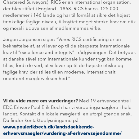
Chartered Surveyors). RICS er en international organisation,
der blev stiftet i England i 1868. RICS har ca. 125.000
medlemmer i 146 lande og har til formål at sikre det højest
tænkelige faglige niveau, tilknyttet meget stærke krav om etik
og moral i udøvelsen af medlemmernes virke.
Jørgen Jørgensen siger: ”Vores RICS-certificering er en
bekræftelse af, at vi lever op til de skarpeste internationale
krav til ”excellence and integrity” i rådgivningen. Det betyder,
at danske såvel som internationale kunder trygt kan komme
til os, fordi de ved, at vi lever op til de højeste etiske og
faglige krav, der stilles til en moderne, internationalt
orienteret mæglervirksomhed.”
Vi du vide mere om vurderinger?
Med 19 erhvervscentre i
EDC Erhverv Poul Erik Bech har vi vurderingsmæglere i hele
landet. Kontakt din lokale mægler til en uforpligtende snak.
Du finder kontaktoplysningerne på
www.poulerikbech.dk/landsdaekkende-
erhvervsmaegler/vurdering-af-erhvervsejendomme/