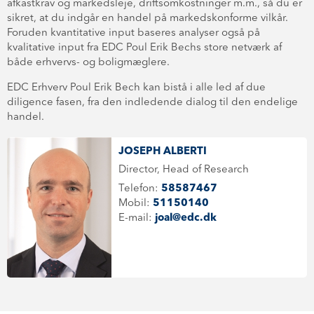
afkastkrav og markedsleje, driftsom­kost­nin­ger m.m., så du er
sikret, at du indgår en handel på mar­keds­kon­for­me vilkår.
Foruden kvantitative input baseres analyser også på
kvalitative input fra EDC Poul Erik Bechs store netværk af
både erhvervs- og boligmæglere.
EDC Erhverv Poul Erik Bech kan bistå i alle led af due
diligence fasen, fra den indledende dialog til den endelige
handel.
JOSEPH ALBERTI
Director, Head of Research
Telefon:
58587467
Mobil:
51150140
E-mail:
joal@edc.dk