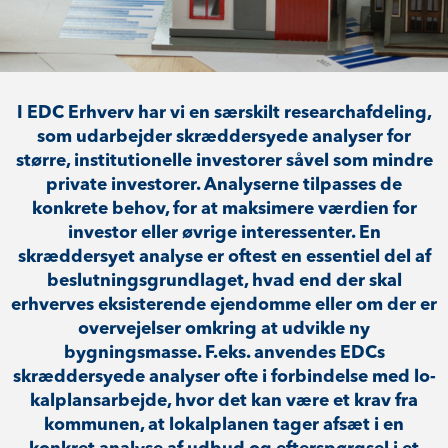
I EDC Erhverv har vi en særskilt re­sear­chaf­de­ling,
som udarbejder skræddersyede analyser for
større, in­sti­tu­tio­nel­le investorer såvel som mindre
private investorer. Analyserne tilpasses de
konkrete behov, for at maksimere værdien for
investor eller øvrige interessenter. En
skræddersyet analyse er oftest en essentiel del af
be­slut­nings­grund­la­get, hvad end der skal
erhverves eksisterende ejendomme eller om der er
overvejelser omkring at udvikle ny
bygningsmasse. F.eks. anvendes EDCs
skræddersyede analyser ofte i forbindelse med lo­
kal­plans­ar­bej­de, hvor det kan være et krav fra
kommunen, at lokalplanen tager afsæt i en