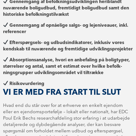
Gennemgang af be­folk­nings­ud­vik­lin­gen heriblandt
nuværende boligudbud, fremtidigt boligudbud samt den
historiske be­folk­nings­til­vækst
Gennemgang af opnåelige salgs- og lejeniveauer, inkl.
referencer
Efterspørgsels- og ud­bud­s­in­di­ka­to­rer, inklusiv vores
kendskab til nuværende og fremtidige ud­vik­lings­pro­jek­ter
Ab­sor­p­tions­a­na­ly­se, hvori en anbefaling på boligtyper,
størrelser og antal, samt et estimat over hvilke be­folk­
nings­grup­per ud­vik­lings­om­rå­det vil tiltrække
Ri­si­ko­vur­de­ring
VI ER MED FRA START TIL SLUT
Hvad end du står over for at erhverve en enkelt ejendom
eller en ejen­doms­por­te­føl­je – lokalt eller nationalt, har EDC
Poul Erik Bechs re­sear­chaf­de­ling stor erfaring i at udarbejde
detaljerede og dybdegående analyser, der kan besvare
spørgsmål om forholdet mellem udbud og efterspørgsel,