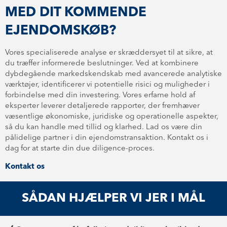
MED DIT KOMMENDE
EJENDOMSKØB?
Vores specialiserede analyse er skræddersyet til at sikre, at
du træffer informerede beslutninger. Ved at kombinere
dybdegående mar­ked­skend­skab med avancerede analytiske
værktøjer, identificerer vi potentielle risici og muligheder i
forbindelse med din investering. Vores erfarne hold af
eksperter leverer detaljerede rapporter, der fremhæver
væsentlige økonomiske, juridiske og operationelle aspekter,
så du kan handle med tillid og klarhed. Lad os være din
pålidelige partner i din ejen­dom­stransak­tion. Kontakt os i
dag for at starte din due diligence-proces.
Kontakt os
SÅDAN HJÆLPER VI JER I MÅL