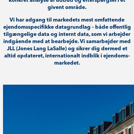
konkret analyse af udbud og efterspørgsel i et
givent område.
Vi har adgang til markedets mest omfattende
ejen­doms­spe­ci­fik­ke datagrundlag – både offentlig
tilgængelige data og internt data, som vi arbejder
indgående med at bearbejde. Vi samarbejder med
JLL (Jones Lang LaSalle) og sikrer dig dermed et
altid opdateret, internationalt indblik i ejen­doms­
mar­ke­det.