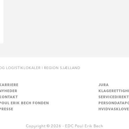
 OG LOGISTIKLOKALER I REGION SJÆLLAND
KARRIERE
JURA
NYHEDER
KLAGERETTIGH
KONTAKT
SERVICEDIREKT
POUL ERIK BECH FONDEN
PERSONDATAPO
PRESSE
HVIDVASKLOV
Copyright © 2026 - EDC Poul Erik Bech