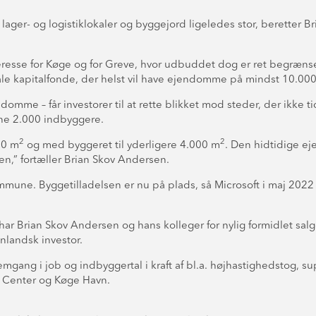
 lager- og logistiklokaler og byggejord ligeledes stor, beretter 
r interesse for Køge og for Greve, hvor udbuddet dog er ret begr
onale kapitalfonde, der helst vil have ejendomme på mindst 10.00
mme – får investorer til at rette blikket mod steder, der ikke
ne 2.000 indbyggere.
2
2
00 m
og med byggeret til yderligere 4.000 m
. Den hidtidige ej
ten,” fortæller Brian Skov Andersen.
mmune. Byggetilladelsen er nu på plads, så Microsoft i maj 2022 h
, har Brian Skov Andersen og hans kolleger for nylig formidlet sa
nlandsk investor.
emgang i job og indbyggertal i kraft af bl.a. højhastighedstog,
t Center og Køge Havn.