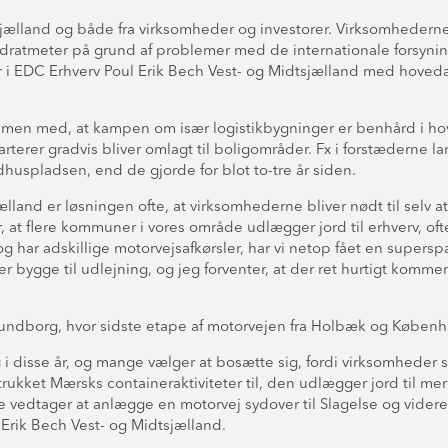
 Sjælland og både fra virksomheder og investorer. Virksomhedern
adratmeter på grund af problemer med de internationale forsyni
ner i EDC Erhverv Poul Erik Bech Vest- og Midtsjælland med hoveda
men med, at kampen om især logistikbygninger er benhård i hov
arterer gradvis bliver omlagt til boligområder. Fx i forstæderne
dhuspladsen, end de gjorde for blot to-tre år siden.
ælland er løsningen ofte, at virksomhederne bliver nødt til selv a
er, at flere kommuner i vores område udlægger jord til erhverv, of
by og har adskillige motorvejsafkørsler, har vi netop fået en su
r bygge til udlejning, og jeg forventer, at der ret hurtigt komme
undborg, hvor sidste etape af motorvejen fra Holbæk og Københa
rg i disse år, og mange vælger at bosætte sig, fordi virksomhede
et Mærsks containeraktiviteter til, den udlægger jord til mere 
 vedtager at anlægge en motorvej sydover til Slagelse og videre ti
l Erik Bech Vest- og Midtsjælland.