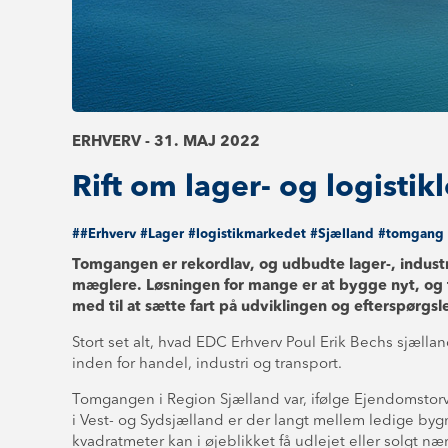
ERHVERV - 31. MAJ 2022
Rift om lager- og logistik
##Erhverv
#Lager
#logistikmarkedet
#Sjælland
#tomgang
Tomgangen er rekordlav, og udbudte lager-, industri 
mæglere. Løsningen for mange er at bygge nyt, og
med til at sætte fart på udviklingen og efterspørgsl
Stort set alt, hvad EDC Erhverv Poul Erik Bechs sjælland
inden for handel, industri og transport.
Tomgangen i Region Sjælland var, ifølge Ejendomstorve
i Vest- og Sydsjælland er der langt mellem ledige byg
kvadratmeter kan i øjeblikket få udlejet eller solgt nær