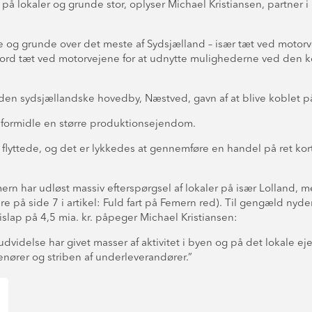
 på lokaler og grunde stor, oplyser Michael Kristiansen, partner 
me og grunde over det meste af Sydsjælland – især tæt ved motorv
ord tæt ved motorvejene for at udnytte mulighederne ved den 
en sydsjællandske hovedby, Næstved, gavn af at blive koblet på
 formidle en større produktionsejendom.
lyttede, og det er lykkedes at gennemføre en handel på ret kort t
har udløst massiv efterspørgsel af lokaler på især Lolland, men 
 på side 7 i artikel: Fuld fart på Femern red). Til gengæld nyde
slap på 4,5 mia. kr. påpeger Michael Kristiansen:
idelse har givet masser af aktivitet i byen og på det lokale e
enører og striben af underleverandører.”