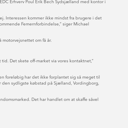
i EDC Erhverv Poul Erik Bech Sydsjælland med kontor i
ej. Interessen kommer ikke mindst fra brugere i det
kommende Femernforbindelse,” siger Michael
 motorvejsnettet om få år.
id. Det skete off-market via vores kontaktnet,”
foreløbig har det ikke forplantet sig så meget til
r den sydligste købstad på Sjælland, Vordingborg,
jendomsmarked. Det har handlet om at skaffe såvel