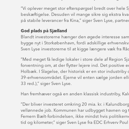
”Vi oplever meget stor efterspørgsel bredt over hele
beskæftigelse. Desuden vil mange sikre sig ekstra kv
på stabile leverancer fra Kina,” siger Sven Lyse, part
God plads på Sjælland
Blandt investorerne hænger den øgede interesse sam
bygge nyt i Storkøbenhavn, fordi adskillige erhvervskv
Sven Lyse investorerne til at kigge længere væk fra Rå
”Med meget få ledige lokaler i store dele af Region Sj
forventning om, at der flytter lejere ind. Det positive 
Holbæk. I Slagelse, der historisk er en stor industri
39-erhvervsområdet. Ejerne vil enten sælge jorden elle
33 red.),” siger Sven Lyse.
Han fremhæver også en anden klassisk industriby, Kal
”Der bliver investeret omkring 20 mia. kr. i Kalundbo
vellønnede job. Kommunen har udbygget havnen og trukk
Femern Bælt-forbindelsen, ikke mindst hvis politikerne
tid og kilometer,” siger Sven Lyse fra EDC Erhverv Pou