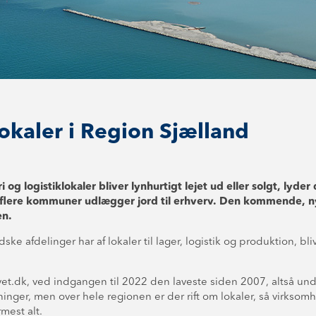
lokaler i Region Sjælland
og logistiklokaler bliver lynhurtigt lejet ud eller solgt, lyde
 flere kommuner udlægger jord til erhverv. Den kommende, n
en.
ske afdelinger har af lokaler til lager, logistik og produktion, bl
t.dk, ved indgangen til 2022 den laveste siden 2007, altså unde
ninger, men over hele regionen er der rift om lokaler, så virks
mest alt.