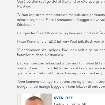
Også på den sydlige del af Sjælland er efterspørgslen
Næstved.
”Vi kan registrere stor interesse for industriejendom
mindre segment. Flere kommuner udlægger erhvervsj
Kristiansen.
Det gælder fx ved Rønnede, og længere mod vest får d
I Faxe Kommune er EDC Erhverv Poul Erik Bech ved at
”Ejendommen skal sælges, fordi den hidtidige bruger f
fortæller Michael Kristiansen.
Det kæmpestore anlægsarbejde med tunnelen til Femern 
Sjælland endnu, men det forventes at komme (læs mere
godt af et andet stort bro- og havneprojekt med en pri
”Den kommende, nye Storstrømsbro og en stor havneudv
boliger til de mange byggefolk som lokaler til entrepr
SVEN LYSE
Partner, direktør, MDE