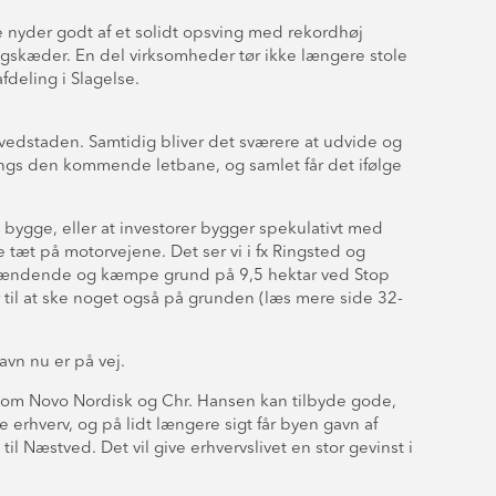
e nyder godt af et solidt opsving med rekordhøj
ngskæder. En del virksomheder tør ikke længere stole
fdeling i Slagelse.
edstaden. Samtidig bliver det sværere at udvide og
 langs den kommende letbane, og samlet får det ifølge
t bygge, eller at investorer bygger spekulativt med
te tæt på motorvejene. Det ser vi i fx Ringsted og
perspændende og kæmpe grund på 9,5 hektar ved Stop
r til at ske noget også på grunden (læs mere side 32-
vn nu er på vej.
r som Novo Nordisk og Chr. Hansen kan tilbyde gode,
erhverv, og på lidt længere sigt får byen gavn af
l Næstved. Det vil give erhvervslivet en stor gevinst i