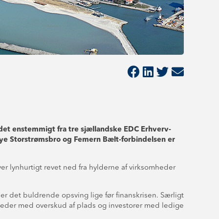
r det enstemmigt fra tre sjællandske EDC Erhverv-
ye Storstrømsbro og Femern Bælt-forbindelsen er
iver lynhurtigt revet ned fra hylderne af virksomheder
r det buldrende opsving lige før finanskrisen. Særligt
omheder med overskud af plads og investorer med ledige