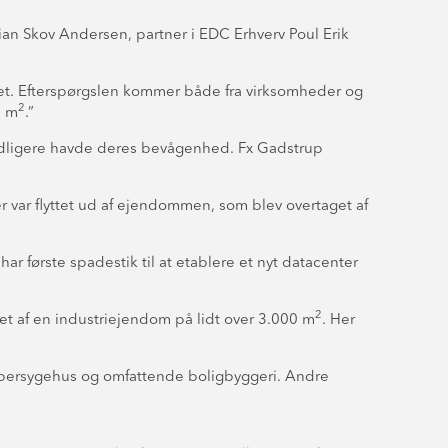
Brian Skov Andersen, partner i EDC Erhverv Poul Erik
ænset. Efterspørgslen kommer både fra virksomheder og
2
0 m
.”
 tidligere havde deres bevågenhed. Fx Gadstrup
er var flyttet ud af ejendommen, som blev overtaget af
ar første spadestik til at etablere et nyt datacenter
2
lget af en industriejendom på lidt over 3.000 m
. Her
 supersygehus og omfattende boligbyggeri. Andre