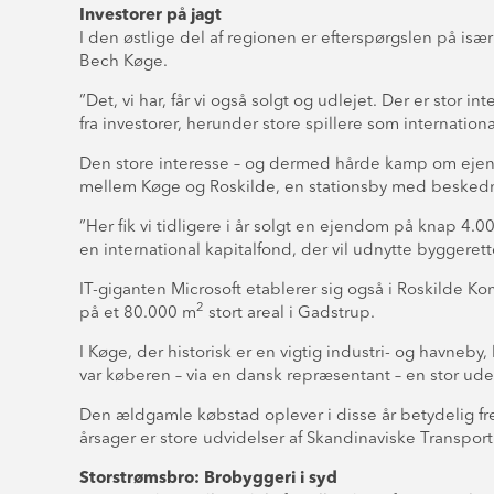
Investorer på jagt
I den østlige del af regionen er efterspørgslen på især
Bech Køge.
”Det, vi har, får vi også solgt og udlejet. Der er sto
fra investorer, herunder store spillere som internati
Den store interesse – og dermed hårde kamp om ejendo
mellem Køge og Roskilde, en stationsby med besked
”Her fik vi tidligere i år solgt en ejendom på knap 4.0
en international kapitalfond, der vil udnytte byggeret
IT-giganten Microsoft etablerer sig også i Roskilde Ko
2
på et 80.000 m
stort areal i Gadstrup.
I Køge, der historisk er en vigtig industri- og havneby
var køberen – via en dansk repræsentant – en stor ude
Den ældgamle købstad oplever i disse år betydelig fr
årsager er store udvidelser af Skandinaviske Transpor
Storstrømsbro: Brobyggeri i syd