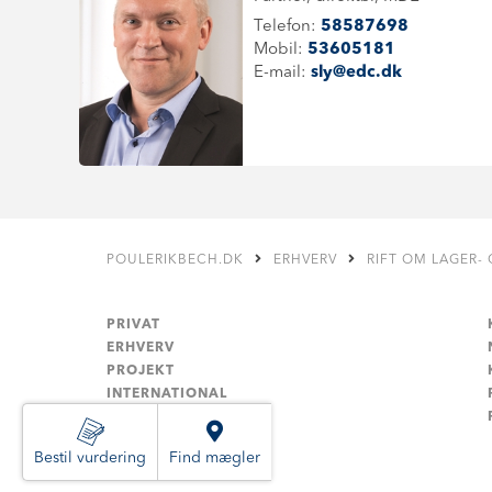
Telefon:
58587698
Mobil:
53605181
E-mail:
sly@edc.dk
POULERIKBECH.DK
ERHVERV
RIFT OM LAGER-
PRIVAT
ERHVERV
PROJEKT
INTERNATIONAL
LANDBRUG
Bestil vurdering
Find mægler